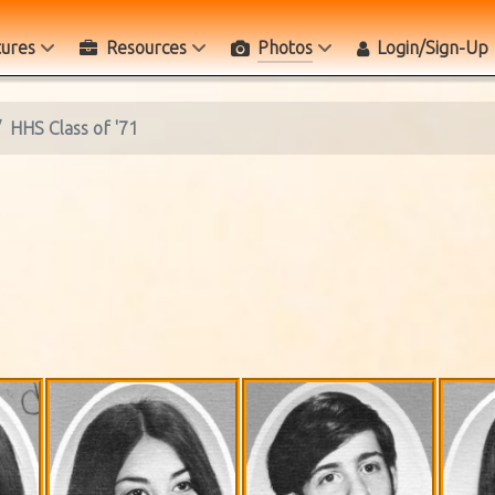
tures
Resources
Photos
Login/Sign-Up
HHS Class of '71