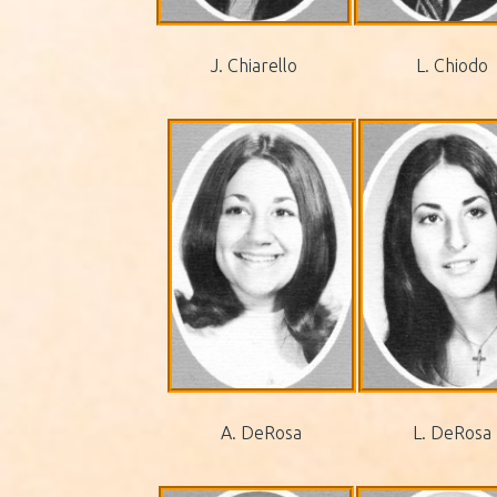
J. Chiarello
L. Chiodo
A. DeRosa
L. DeRosa