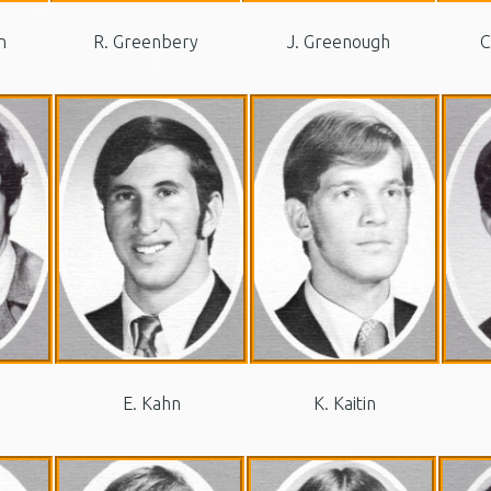
n
R. Greenbery
J. Greenough
C
E. Kahn
K. Kaitin