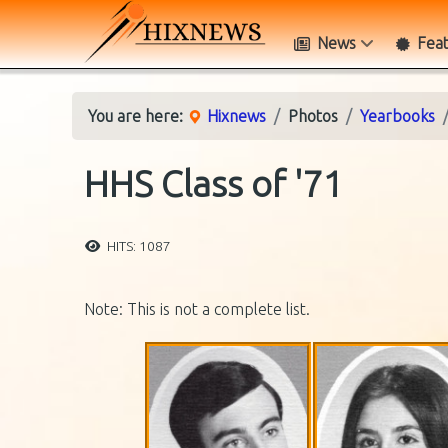
News
Fea
You are here:
Hixnews
Photos
Yearbooks
HHS Class of '71
HITS: 1087
Note: This is not a complete list.